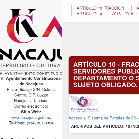
ARTICULO 10 FRACCION I
A
ARTICULO 14
2016 - 2018
ARTÍCULO 10 - FRAC
SERVIDORES PÚBLIC
DEPARTAMENTO O S
H. Ayuntamiento Constitucional
SUJETO OBLIGADO.
de Nacajuca
Plaza Hidalgo S/N, Colonia
Centro. C.P. 86220
Nacajuca, Tabasco
Correo electrónico:
Sitio Web:
www.nacajuca.gob.mx
Acceso al Sistema de Portales de Obli
Teléfono: (914) 337-8354
ARCHIVOS DEL ARTICULO:
10 INC