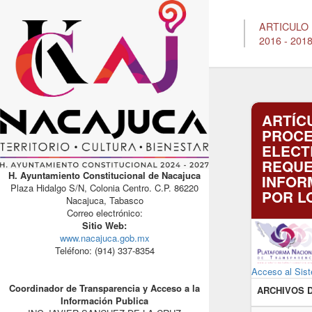
ARTICULO 
2016 - 201
ARTÍCU
PROCE
ELECT
REQUE
H. Ayuntamiento Constitucional de Nacajuca
INFOR
Plaza Hidalgo S/N, Colonia Centro. C.P. 86220
POR L
Nacajuca, Tabasco
Correo electrónico:
Sitio Web:
www.nacajuca.gob.mx
Teléfono: (914) 337-8354
Acceso al Sist
Coordinador de Transparencia y Acceso a la
ARCHIVOS 
Información Publica