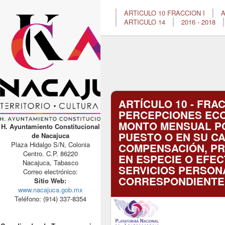
ARTICULO 10 FRACCION I
A
ARTICULO 14
2016 - 2018
ARTÍCULO 10 - FRAC
PERCEPCIONES ECO
MONTO MENSUAL P
H. Ayuntamiento Constitucional
PUESTO O EN SU CA
de Nacajuca
Plaza Hidalgo S/N, Colonia
COMPENSACIÓN, PR
Centro. C.P. 86220
EN ESPECIE O EFEC
Nacajuca, Tabasco
SERVICIOS PERSON
Correo electrónico:
CORRESPONDIENTE
Sitio Web:
www.nacajuca.gob.mx
Teléfono: (914) 337-8354